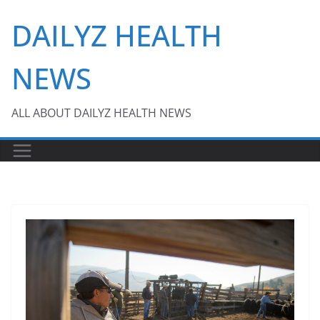
Skip
DAILYZ HEALTH
to
content
NEWS
ALL ABOUT DAILYZ HEALTH NEWS