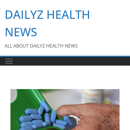
Skip
DAILYZ HEALTH
to
content
NEWS
ALL ABOUT DAILYZ HEALTH NEWS