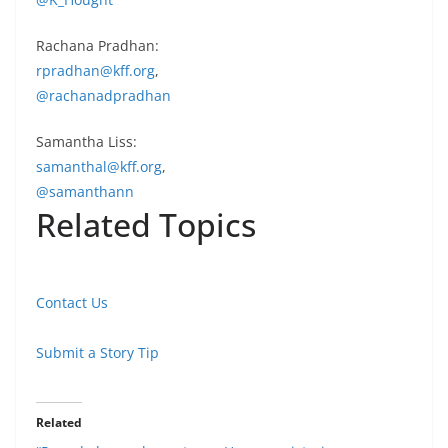
Rachana Pradhan:
rpradhan@kff.org
,
@rachanadpradhan
Samantha Liss:
samanthal@kff.org
,
@samanthann
Related Topics
Contact Us
Submit a Story Tip
Related